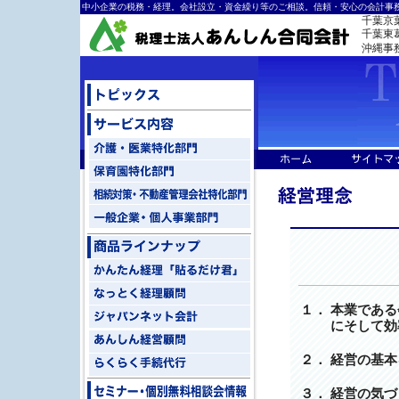
中小企業の税務・経理。会社設立・資金繰り等のご相談。信頼・安心の会計事務
千葉京
千葉東葛ﾐ
沖縄事
１．
本業である
にそして効
２．
経営の基本
３．
経営の気づ