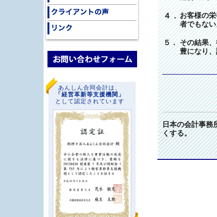
４．
お客様の栄
者でもない
５．
その結果、
豊になり、
あんしん合同会計は、
「経営革新等支援機関」
として認定されています
日本の会計事務
くする。