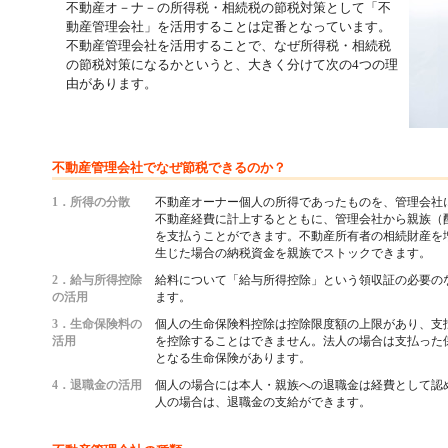
不動産オ－ナ－の所得税・相続税の節税対策として「不
動産管理会社」を活用することは定番となっています。
不動産管理会社を活用することで、なぜ所得税・相続税
の節税対策になるかというと、大きく分けて次の4つの理
由があります。
不動産管理会社でなぜ節税できるのか？
1．所得の分散
不動産オーナー個人の所得であったものを、管理会社
不動産経費に計上するとともに、管理会社から親族（
を支払うことができます。不動産所有者の相続財産を
生じた場合の納税資金を親族でストックできます。
2．給与所得控除
給料について「給与所得控除」という領収証の必要の
の活用
ます。
3．生命保険料の
個人の生命保険料控除は控除限度額の上限があり、支
活用
を控除することはできません。法人の場合は支払った
となる生命保険があります。
4．退職金の活用
個人の場合には本人・親族への退職金は経費として認
人の場合は、退職金の支給ができます。