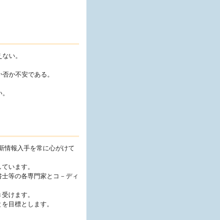
えない。
か否か不安である。
い。
最新情報入手を常に心がけて
しています。
書士等の各専門家とコ－ディ
き受けます。
とを目標とします。