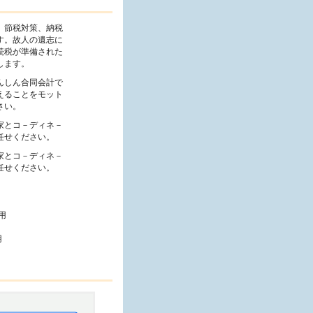
、節税対策、納税
す。故人の遺志に
続税が準備された
します。
んしん合同会計で
えることをモット
さい。
家とコ－ディネ－
任せください。
家とコ－ディネ－
任せください。
用
用