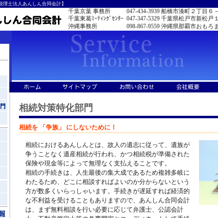
税理士法人あんしん合同会計】
千葉京葉 事務所
047-434-3939
船橋市湊町２丁目６
千葉東葛ﾐｰﾃｨﾝｸﾞｾﾝﾀｰ
047-347-5329
千葉県松戸市新松戸
沖縄事務所
098-867-9559
沖縄県那覇市おもろ
相続対策特化部門
相続を 「争族」 にしないために！
相続におけるあんしんとは、故人の遺志に従って、遺族が
争うことなく遺産相続が行われ、かつ相続税が準備された
保険や現金等によって無理なく支払えることです。
相続の手続きは、人生最後の集大成であるため複雑多岐に
わたるため、どこに相談すればよいのか分からないという
方が数多くいらっしゃいます。手続きが遅延すれば経済的
な不利益を受けることもありますので、あんしん合同会計
は、まず無料相談を行い必要に応じて弁護士、公認会計