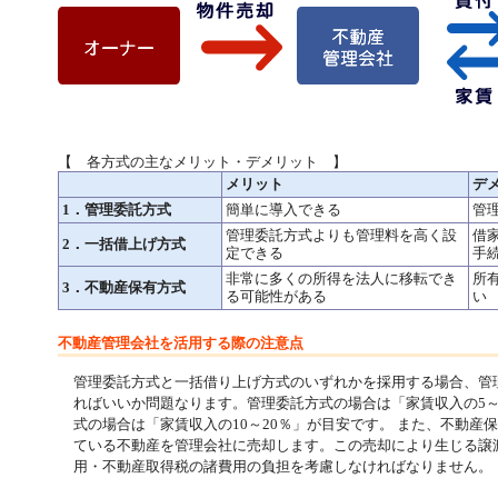
【 各方式の主なメリット・デメリット 】
メリット
デ
1．管理委託方式
簡単に導入できる
管
管理委託方式よりも管理料を高く設
借
2．一括借上げ方式
定できる
手
非常に多くの所得を法人に移転でき
所
3．不動産保有方式
る可能性がある
い
不動産管理会社を活用する際の注意点
管理委託方式と一括借り上げ方式のいずれかを採用する場合、管
ればいいか問題なります。管理委託方式の場合は「家賃収入の5～
式の場合は「家賃収入の10～20％」が目安です。 また、不動産
ている不動産を管理会社に売却します。この売却により生じる譲
用・不動産取得税の諸費用の負担を考慮しなければなりません。