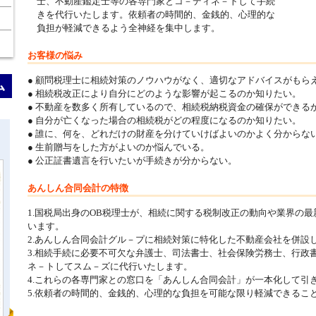
士、不動産鑑定士等の各専門家とコ－ディネ－トして手続
きを代行いたします。依頼者の時間的、金銭的、心理的な
負担が軽減できるよう全神経を集中します。
お客様の悩み
● 顧問税理士に相続対策のノウハウがなく、適切なアドバイスがもら
● 相続税改正により自分にどのような影響が起こるのか知りたい。
● 不動産を数多く所有しているので、相続税納税資金の確保ができる
● 自分が亡くなった場合の相続税がどの程度になるのか知りたい。
● 誰に、何を、どれだけの財産を分けていけばよいのかよく分からな
● 生前贈与をした方がよいのか悩んでいる。
● 公正証書遺言を行いたいが手続きが分からない。
あんしん合同会計の特徴
1.国税局出身のOB税理士が、相続に関する税制改正の動向や業界の
います。
2.あんしん合同会計グル－プに相続対策に特化した不動産会社を併設
3.相続手続に必要不可欠な弁護士、司法書士、社会保険労務士、行政
ネ－トしてスム－ズに代行いたします。
4.これらの各専門家との窓口を「あんしん合同会計」が一本化して引
5.依頼者の時間的、金銭的、心理的な負担を可能な限り軽減できるこ