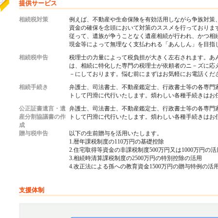
提供サービス
相続税対策
例えば、不動産や生命保険を有効活用しながら争族対策
資金の確保を念頭において対策のススメを行っておりま
従って、遺族が争うことなく遺産相続が行われ、かつ相
現金等によって無理なく支払われる「あんしん」を目指
相続税申告
税理士の力量によって税負担が大きく左右されます。あ
は、相続に特化した専門の税理士が依頼者のニ－ズに応
－にしております。悩む前にまずはお気軽にお電話くだ
相続手続き
弁護士、司法書士、不動産鑑定士、行政書士等の各専門
トして円滑に代行いたします。煩わしい各種手続きはお
公正証書遺言・遺
弁護士、司法書士、不動産鑑定士、行政書士等の各専門
産分割協議書の作
トして円滑に代行いたします。煩わしい各種手続きはお
成
贈与税申告
以下の生前贈与を活用いたします。
1.暦年課税制度の110万円の基礎控除
2.住宅取得等資金の非課税制度500万円又は1000万円の活
3.相続時清算課税制度の2500万円の特別控除の活用
4.改正法による孫への教育資金1500万円の贈与特例の活
支援体制