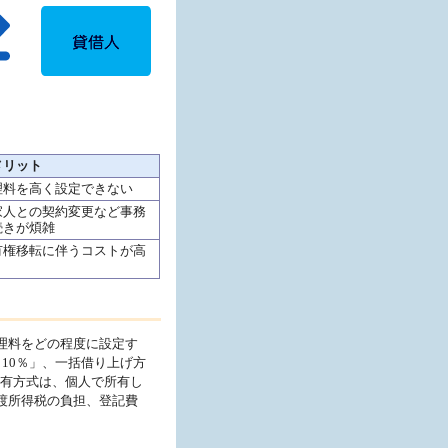
メリット
理料を高く設定できない
家人との契約変更など事務
続きが煩雑
有権移転に伴うコストが高
理料をどの程度に設定す
10％」、一括借り上げ方
保有方式は、個人で所有し
渡所得税の負担、登記費