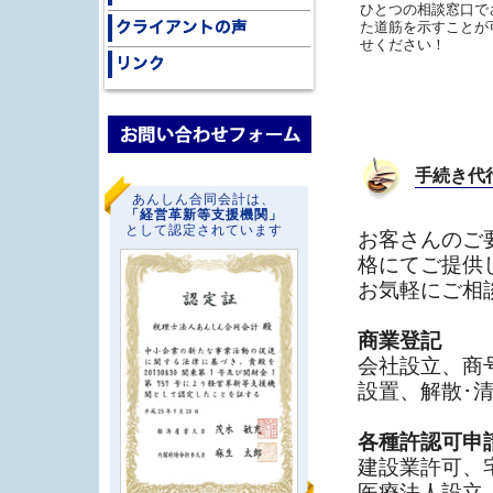
ひとつの相談窓口で
た道筋を示すことが
せください！
手続き代
あんしん合同会計は、
「経営革新等支援機関」
として認定されています
お客さんのご
格にてご提供
お気軽にご相
商業登記
会社設立、商
設置、解散･
各種許認可申
建設業許可、
医療法人設立