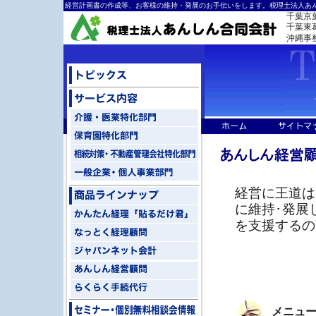
経営計画書の作成等、お客様の維持・発展のお手伝いをします。税理士法人あ
千葉京
千葉東葛ﾐ
沖縄事
経営に王道は
に維持･発展
を支援するの
メニュ