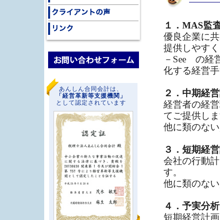
１．MAS監
優良企業に共
提供しやすく
－See の
化する経営手
あんしん合同会計は、
２．中期経営
「経営革新等支援機関」
として認定されています
経営者の経営
てご提供しま
他に類のない
３．短期経営
会社の行動計
す。
他に類のない
４．予実分析
短期経営計画