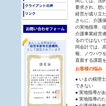
関しては、法
要求され、想
経営が成り立
さらに、介護
の実地指導、
介護事業経営
るのではないで
あんしん合同会計は、
同会計では、
「経営革新等支援機関」
として認定されています
報、ノウハウ
直面する課題
お客様の悩み
● いまの税理
できない
● 実地指導が
● 実地指導の
● 介護保険法