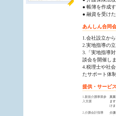
● 帳簿を作成
● 融資を受け
あんしん合同
1.会社設立か
2.実地指導の
3.「実地指導
談会を開催し
4.税理士や社
たサポート体
提供・サービ
1.新規介護事業参
異業
入支援
ます
けま
2.介護会計指導
介護