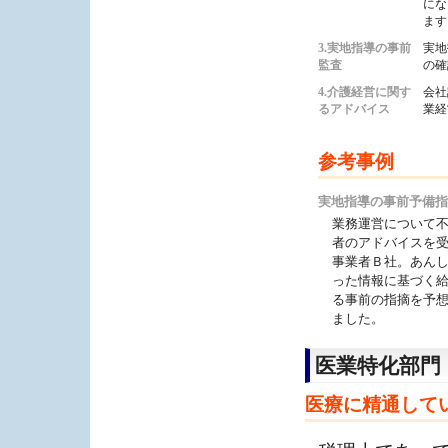
にな
ます
3.実地指導の事前
実地
監査
の確
4.介護経営に関す
会社
るアドバイス
業経
参考事例
実地指導の事前予備
業務運営について
者のアドバイスを
事業者Ｂ社。あん
った情報に基づく
る事前の指摘を予
ました。
医業特化部門
医療に精通して