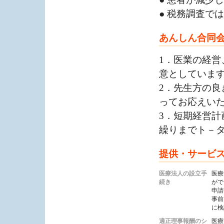
● 税務調査で
あんしん合同
1．医業の経
意としていま
2．先生方の
ってお応えい
3．短期経営
繰りまでト－
提供・サービ
医療法人の設立手
医療
続き
がで
申請
事前
に検
適正理事報酬のシ
医療