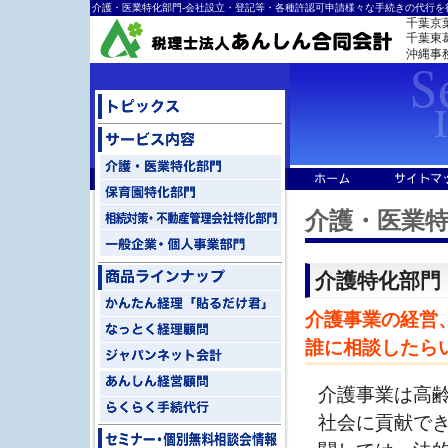
介護・医業特化部門-会社設立・登記等・各種許認可申請様々な手続きの代行を
千葉京
千葉東葛ﾐ
沖縄事
介護・医業
介護特化部門
介護事業の経営
誰に相談したら
介護事業は高
社会に貢献で