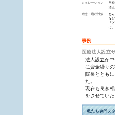
ミュレーション
得税
適正
増患・増収対策
あん
など
「ど
は、
事例
医療法人設立
法人設立が中
に資金繰りの
院長とともに
た。
現在も良き相
をさせていた