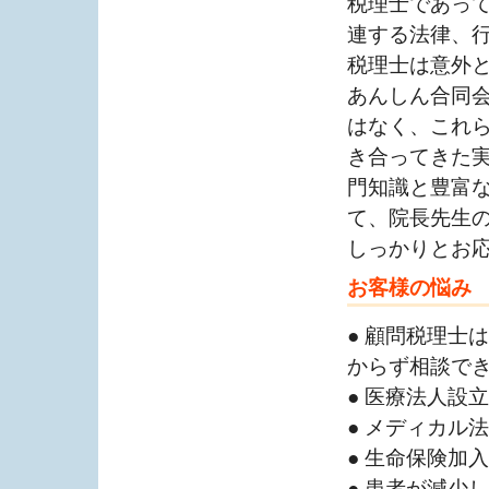
税理士であっ
連する法律、
税理士は意外
あんしん合同
はなく、これ
き合ってきた
門知識と豊富
て、院長先生
しっかりとお
お客様の悩み
● 顧問税理士
からず相談で
● 医療法人設
● メディカル
● 生命保険加
● 患者が減少