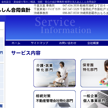
。会社設立・資金繰り等のご相談。信頼・安心の会計事務所/税理士法人あんしん合同会計
千葉京葉 事務所
047-434-3939
船橋市湊町２丁目６
千葉東葛ﾐｰﾃｨﾝｸﾞｾﾝﾀｰ
047-347-5329
千葉県松戸市新松戸
沖縄事務所
098-867-9559
沖縄県那覇市おもろ