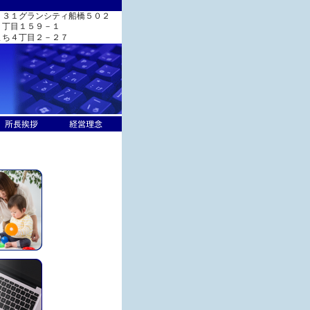
－３１グランシティ船橋５０２
１丁目１５９－１
まち４丁目２－２７