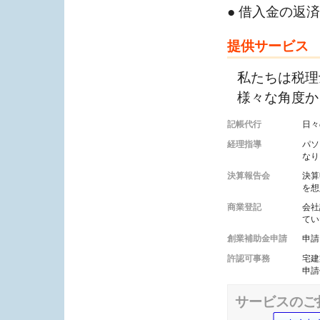
● 借入金の返
提供サービス
私たちは税理
様々な角度か
記帳代行
日々
経理指導
パソ
なり
決算報告会
決算
を想
商業登記
会社
てい
創業補助金申請
申請
許認可事務
宅建
申請
サービスのご