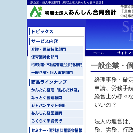
一般企業・個人事業部門【税理士法人あんしん合同会計】
千葉京
千葉東葛ﾐ
沖縄事
一般企業・
経理事務・確
申請、労務手
経営上の様々
いいの？
法人の運営は
務、労務、行