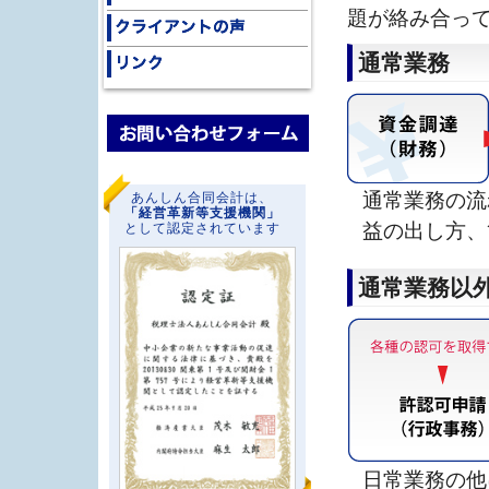
題が絡み合っ
通常業務
通常業務の流
あんしん合同会計は、
「経営革新等支援機関」
益の出し方、
として認定されています
通常業務以
日常業務の他